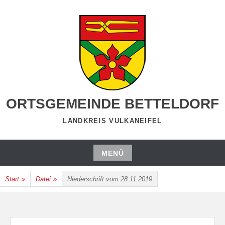
Zum
Inhalt
springen
ORTSGEMEINDE BETTELDORF
LANDKREIS VULKANEIFEL
MENÜ
Zum
Start
»
Datei
»
Niederschrift vom 28.11.2019
Inhalt
springen