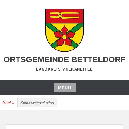
Zum
Inhalt
springen
ORTSGEMEINDE BETTELDORF
LANDKREIS VULKANEIFEL
MENÜ
Zum
Start
»
Sehenswürdigkeiten
Inhalt
springen