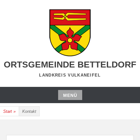
Zum
Inhalt
springen
ORTSGEMEINDE BETTELDORF
LANDKREIS VULKANEIFEL
MENÜ
Zum
Start
»
Kontakt
Inhalt
springen