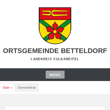
Zum
Inhalt
springen
ORTSGEMEINDE BETTELDORF
LANDKREIS VULKANEIFEL
MENÜ
Zum
Start
»
Gemeinderat
Inhalt
springen