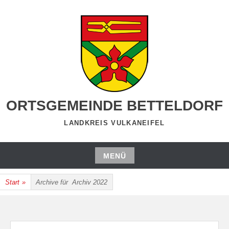
Zum
Inhalt
springen
ORTSGEMEINDE BETTELDORF
LANDKREIS VULKANEIFEL
MENÜ
Zum
Start
»
Archive für
Archiv 2022
Inhalt
springen